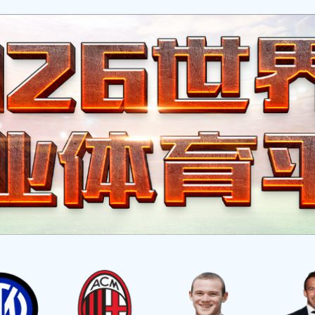
K体育登录
· 体育观看
球迷专属的数字主场。
mk体育登录网页版
提供多终端
与赛事推荐，让你随时随地畅享体育内容。
网页端入口
下载APP