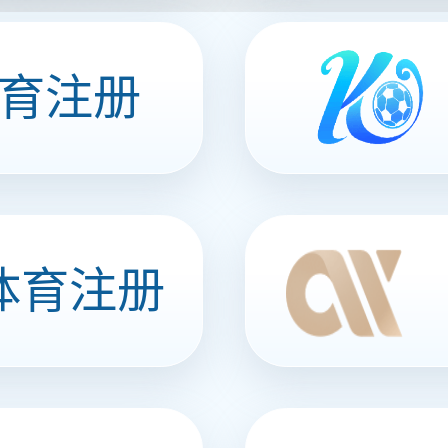
林狼…
Th
见
4年的总决赛之旅不仅仅是一段季...