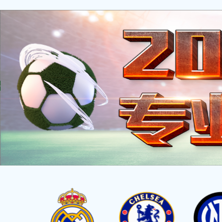
M
连接你的赛事视野，打造