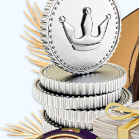
首页
体育新闻
正
《无畏契约》VCT联赛的休赛
一决定标志着这支曾多次代
合作三年，功勋
After自2022年加入E
夺冠，更是在2024年全球
未就续约条件达成一致。据内
保持成绩的同时引入新的管
阵容变局下的VC
After的离开给EDG的备
ZmjjKK等人的合同仍在