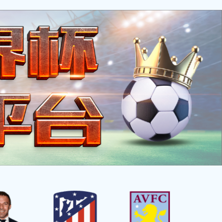
App
公司
体育
注册入口
简介
新闻
更便捷
支持、高清视频、 实时比分